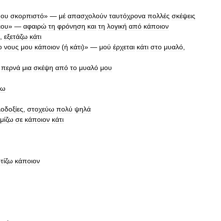
μου
σκορπιστό
» —
μέ
απασχολούν
ταυτόχρονα
πολλές
σκέψεις
ιου
» —
αφαιρώ
τη
φρόνηση
και
τη
λογική
από
κάποιον
,
εξετάζω
κάτι
ο
νους
μου
κάποιον
(
ή
κάτι
)» —
μού
έρχεται
κάτι
στο
μυαλό
,
—
περνά
μια
σκέψη
από
το
μυαλό
μου
νω
λοδοξίες
,
στοχεύω
πολύ
ψηλά
μίζω
σε
κάποιον
κάτι
τίζω
κάποιον