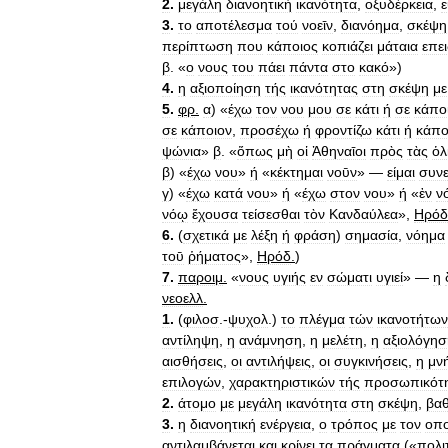
2
.
μεγάλη
διανοητική
ικανότητα
,
οξυδέρκεια
,
ε
3
.
το
αποτέλεσμα
τού
νοεῑν
,
διανόημα
,
σκέψη
περίπτωση
που
κάποιος
κοπιάζει
μάταια
επε
β
. «
ο
νους
του
πάει
πάντα
στο
κακό
»)
4
.
η
αξιοποίηση
τής
ικανότητας
στη
σκέψη
με
5
.
φρ
.
α
) «
έχω
τον
νου
μου
σε
κάτι
ή
σε
κάπο
σε
κάποιον
,
προσέχω
ή
φροντίζω
κάτι
ή
κάπο
ψώνια
»
β
. «
ὅπως
μὴ
oἱ
Ἀθηναῑοι
πρὸς
τὰς
ὁλ
β
) «
έχω
νου
»
ή
«
κέκτημαι
νοῡν
» —
είμαι
συν
γ
) «
έχω
κατά
νου
»
ή
«
έχω
στον
νου
»
ή
«
ἐν
ν
νόῳ
ἔχουσα
τείσεσθαι
τὸν
Κανδαύλεα
»,
Ηρόδ
6
.
(
σχετικά
με
λέξη
ή
φράση
)
σημασία
,
νόημα
τοῡ
ῥήματος
»,
Ηρόδ
.
)
7
.
παροιμ
.
«
νους
υγιής
εν
σώματι
υγιεί
» —
η
νεοελλ
.
1
.
(
φιλοσ
.-
ψυχολ
.)
το
πλέγμα
τών
ικανοτήτων
αντίληψη
,
η
ανάμνηση
,
η
μελέτη
,
η
αξιολόγησ
αισθήσεις
,
οι
αντιλήψεις
,
οι
συγκινήσεις
,
η
μν
επιλογών
,
χαρακτηριστικών
τής
προσωπικότ
2
.
άτομο
με
μεγάλη
ικανότητα
στη
σκέψη
,
βα
3
.
η
διανοητική
ενέργεια
,
ο
τρόπος
με
τον
οπο
αντιλαμβάνεται
και
κρίνει
τα
πράγματα
(«
πολι