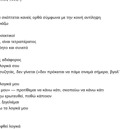
α
σκέπτεται
κανείς
ορθά
σύμφωνα
με
την
κοινή
αντίληψη
ριάζω
σεκτικοί
,
είναι
τετραπέρατος
όητο
και
συνετό
ς
αδιάφορος
λογικά
σου
συζητάς
,
δεν
γίνεται
(«
δεν
πρόκειται
να
πάμε
σινεμά
σήμερα
,
βγαλ
'
λογικά
μου
μου
» —
προτίθεμαι
να
κάνω
κάτι
,
σκοπεύω
να
κάνω
κάτι
χω
ερωτευθεί
,
ποθώ
κάποιον
,
ξεγελιέμαι
ω
τα
λογικά
μου
φθεί
λογικά