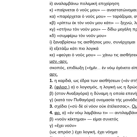
ii
)
αναλαμβάνω
πολεμική
επιχείρηση
κ
) «
παίρνεται
ὁ
νοῡς
μου
» —
αναστατώνομαι
κα
) «
παρέρχεται
ὁ
νοῡς
μου
» —
ταράζομαι
,
α
κβ
) «
ρίπτω
ἐκ
τὸν
νοῡν
μου
κάτι
» —
ξεχνώ
,
λ
κγ
) «
στήνω
τὸν
νοῡν
μου
» —
δίδω
μεγάλη
π
κδ
) «
συμφέρω
τὸν
νοῡν
μου
»
i
)
ξαναβρίσκω
τις
αισθήσεις
μου
,
συνέρχομαι
ii
)
εξετάζω
κάτι
πιο
λογικά
κε
) «
φεύγει
ὁ
νοῡς
μου
» —
χάνω
τις
αισθήσει
μσν
.-
αρχ
.
σκοπός
,
επιδίωξη
(«
ἡμῑν
...
ἐν
νόῳ
ἐγένετο
εἰπ
αρχ
.
1
.
η
καρδιά
,
ως
έδρα
των
αισθήσεων
(«
έν
στ
2
.
(
φιλοσ
.)
α
)
ο
λογισμός
,
η
λογική
ως
η
δρώ
β
) (
στον
Αναξαγόρα
)
η
δύναμη
η
οποία
επεν
γ
) (
κατά
τον
Πυθαγόρα
)
ονομασία
τής
μονάδ
3
.
σχέδιο
(«
σὺ
δὲ
oἱ
νόον
οὐκ
ἐτέλεσσας
»,
Ο
4
.
φρ
.
α
) «
ἐν
νόῳ
λαμβάνω
τι
» —
αντιλαμβάν
β
) «
νοῡν
κέκτημαι
» —
είμαι
συνετός
γ
) «
ἔχει
νοῡν
»
(
ως
απρόσ
.)
έχει
λογική
,
έχει
νόημα