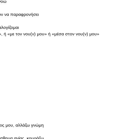
νοώ
ον
να
παραφρονήσει
αλογίζομαι
»,
ή
«
με
τον
νου
(
ν
)
μου
»
ή
«
μέσα
στον
νου
(
ν
)
μου
»
ις
μου
,
αλλάζω
γνώμη
ίσθημα
ανίας
,
κουράζω