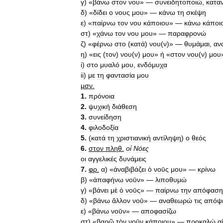
γ
) «
βάνω
στον
νου
» —
συνειδητοποιώ
,
κατα
δ
) «
δίδει
ο
νους
μου
» —
κάνω
τη
σκέψη
ε
) «
παίρνω
τον
νου
κάποιου
» —
κάνω
κάποι
στ
) «
χάνω
τον
νου
μου
» —
παραφρονώ
ζ
) «
φέρνω
στο
(
κατά
)
νου
(
ν
)» —
θυμάμαι
,
αν
η
) «
εις
(
τον
)
νου
(
ν
)
μου
»
ή
«
στον
νου
(
ν
)
μου
i
)
στο
μυαλό
μου
,
ενδόμυχα
ii
)
με
τη
φαντασία
μου
μσν
.
1
.
πρόνοια
2
.
ψυχική
διάθεση
3
.
συνείδηση
4
.
φιλοδοξία
5
.
(
κατά
τη
χριστιανική
αντίληψη
)
ο
θεός
6
.
στον
πληθ
.
οἱ
Νόες
οι
αγγελικές
δυνάμεις
7
.
φρ
.
α
) «
ἀναβιβάζει
ὁ
νοῡς
μου
» —
κρίνω
β
) «
ἀπαφήνω
νοῡν
» —
λιποθυμώ
γ
) «
βάνει
μὲ
ὁ
νοῡς
» —
παίρνω
την
απόφαση
δ
) «
βάνω
ἄλλον
νοῡ
» —
αναθεωρώ
τις
απόψε
ε
) «
βάνω
νοῡν
» —
αποφασίζω
στ
) «
βαρῶ
τὸν
νοῡν
κάποιου
» —
προκαλώ
α