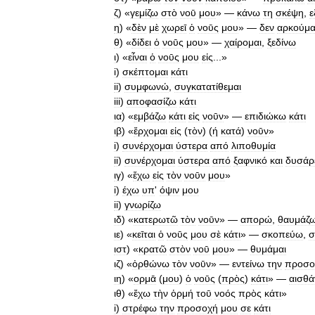
ζ
) «
γεμίζω
στὸ
νοῡ
μου
» —
κάνω
τη
σκέψη
,
ε
η
) «
δὲν
μὲ
χωρεῑ
ὁ
νοῡς
μου
» —
δεν
αρκούμα
θ
) «
δίδει
ὁ
νοῡς
μου
» —
χαίρομαι
,
ξεδίνω
ι
) «
εἶναι
ὁ
νοῡς
μου
εἰς
...»
i
)
σκέπτομαι
κάτι
ii
)
συμφωνώ
,
συγκατατίθεμαι
iii
)
αποφασίζω
κάτι
ια
) «
εμβάζω
κάτι
εἰς
νοῡν
» —
επιδιώκω
κάτι
ιβ
) «
ἔρχομαι
εἰς
(
τὸν
) (
ή
κατά
)
νοῡν
»
i
)
συνέρχομαι
ύστερα
από
λιποθυμία
ii
)
συνέρχομαι
ύστερα
από
ξαφνικό
και
δυσάρ
ιγ
) «
ἔχω
εἰς
τὸν
νοῡν
μου
»
i
)
έχω
υπ
'
όψιν
μου
ii
)
γνωρίζω
ιδ
) «
κατερωτῶ
τὸν
νοῡν
» —
απορώ
,
θαυμάζ
ιε
) «
κεῑται
ὁ
νοῡς
μου
σὲ
κάτι
» —
σκοπεύω
,
σ
ιστ
) «
κρατῶ
στὸν
νοῡ
μου
» —
θυμάμαι
ιζ
) «
ὀρθώνω
τὸν
νοῡν
» —
εντείνω
την
προσο
ιη
) «
ορμᾱ
(
μου
)
ὁ
νοῡς
(
πρὸς
)
κάτι
» —
αισθά
ιθ
) «
ἔχω
τὴν
ὁρμή
τοῡ
νοός
πρὸς
κάτι
»
i
)
στρέφω
την
προσοχή
μου
σε
κάτι