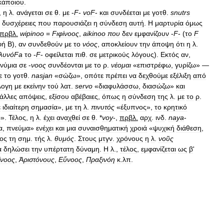
κάποιου
.
,
η
λ
.
ανάγεται
σε
θ
.
με
-
F
-
voF
-
και
συνδέεται
με
γοτθ
.
snutrs
δυσχέρειες
που
παρουσιάζει
η
σύνδεση
αυτή
.
Η
μαρτυρία
όμως
πρβλ
.
wipinoo
=
Fιφίνοος
,
aikinoo
που
δεν
εμφανίζουν
-
F
- (
το
F
φή
Β
),
αν
συνδεθούν
με
το
νόος
,
αποκλείουν
την
άποψη
ότι
η
λ
.
λυνόFa
το
-
F
-
οφείλεται
πιθ
.
σε
μετρικούς
λόγους
).
Εκτός
αν
,
νύμια
σε
-
νοος
συνδέονται
με
το
ρ
.
νέομαι
«
επιστρέφω
,
γυρίζω
» —
ε
το
γοτθ
.
nasjan
«
σώζω
»,
οπότε
πρέπει
να
δεχθούμε
εξέλιξη
από
λογη
με
εκείνην
τού
λατ
.
servo
«
διαφυλάσσω
,
διασώζω
»
και
άλλες
απόψεις
,
εξίσου
αβέβαιες
,
όπως
η
σύνδεση
της
λ
.
με
το
ρ
.
ε
ιδιαίτερη
σημασία
»,
με
τη
λ
.
πινυτός
«
έξυπνος
»,
το
κρητικό
ώ
».
Τέλος
,
η
λ
.
έχει
αναχθεί
σε
θ
. *
voy
-,
πρβλ
.
αρχ
.
ινδ
.
naya
-
α
,
πνεύμα
»
ενέχει
και
μια
συναισθηματική
χροιά
«
ψυχική
διάθεση
,
ος
τη
σημ
.
τής
λ
.
θυμός
.
Στους
μτγν
.
χρόνους
η
λ
.
νοῦς
α
δηλώσει
την
υπέρτατη
δύναμη
.
Η
λ
.,
τέλος
,
εμφανίζεται
ως
β
'
ίνοος
,
Ἀριστόνους
,
Εὔνοος
,
Πραξινόη
κ
.
λπ
.