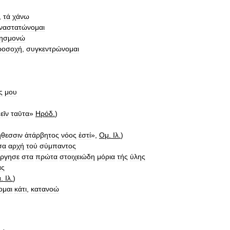
,
τά
χάνω
ναστατώνομαι
ησμονώ
ροσοχή
,
συγκεντρώνομαι
ς
μου
εῑν
ταῡτα
»
Ηρόδ
.
)
ήθεσσιν
ἀτάρβητος
νόος
ἐστί
»,
Ομ
.
Ιλ
.
)
σα
αρχή
τού
σύμπαντος
ήργησε
στα
πρώτα
στοιχειώδη
μόρια
τής
ύλης
ας
μ
.
Ιλ
.
)
ομαι
κάτι
,
κατανοώ