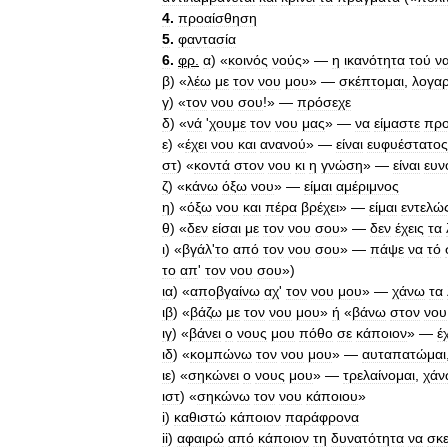
4
.
προαίσθηση
5
.
φαντασία
6
.
φρ
.
α
) «
κοινός
νούς
» —
η
ικανότητα
τού
ν
β
) «
λέω
με
τον
νου
μου
» —
σκέπτομαι
,
λογα
γ
) «
τον
νου
σου
!» —
πρόσεχε
δ
) «
νά
'
χουμε
τον
νου
μας
» —
να
είμαστε
προ
ε
) «
έχει
νου
και
ανανού
» —
είναι
ευφυέστατος
στ
) «
κοντά
στον
νου
κι
η
γνώση
» —
είναι
ευν
ζ
) «
κάνω
όξω
νου
» —
είμαι
αμέριμνος
η
) «
όξω
νου
και
πέρα
βρέχει
» —
είμαι
εντελώ
θ
) «
δεν
είσαι
με
τον
νου
σου
» —
δεν
έχεις
τα
ι
) «
βγάλ
'
το
από
τον
νου
σου
» —
πάψε
να
τό
το
απ
'
τον
νου
σου
»)
ια
) «
αποβγαίνω
αχ
'
τον
νου
μου
» —
χάνω
τα
ιβ
) «
βάζω
με
τον
νου
μου
»
ή
«
βάνω
στον
νου
ιγ
) «
βάνει
ο
νους
μου
πόθο
σε
κάποιον
» —
έ
ιδ
) «
κομπώνω
τον
νου
μου
» —
αυταπατώμαι
ιε
) «
σηκώνει
ο
νους
μου
» —
τρελαίνομαι
,
χάν
ιστ
) «
σηκώνω
τον
νου
κάποιου
»
i
)
καθιστώ
κάποιον
παράφρονα
ii
)
αφαιρώ
από
κάποιον
τη
δυνατότητα
να
σκε