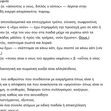
υφυΐα
(
α
. «
άσκοπος
ο
νους
,
διπλός
ο
κόπος
» —
λέγεται
στην
ιδή
ενεργεί
απερίσκεπτα
,
παροιμ
.
αποτελεσματικό
και
επιτυχημένο
τρόπο
,
σύνεση
,
σωφροσύνη
ιον
»
ή
«
ἔχω
νοῡν
» —
έχω
στραμμένη
την
προσοχή
μου
σε
κάτι
ή
ιον
(
α
. «
έχε
τον
νου
σου
στα
παιδιά
μέχρι
να
γυρίσω
από
τα
κάδας
μᾱλλον
,
ἢ
πρὸς
τὰς
τριήρεις
,
νοῡν
ἔχωσιν
»,
Θουκ
.
)
ετός
,
σκέπτομαι
σωστά
και
λογικά
όῳ
ἔχω
» —
σκέπτομαι
να
κάνω
κάτι
,
έχω
σκοπό
να
κάνω
κάτι
(«
έν
.
)
(
α
. «
ποιος
είναι
ο
νους
τού
αρχαίου
κειμένου
;»
β
. «
οὗτος
ὁ
νόος
διανοητική
και
σωματική
ευεξία
είναι
αλληλένδετες
τού
ανθρώπου
που
συνδέονται
με
ενεργήματα
όπως
είναι
η
η
και
η
απόφαση
και
που
ανακλώνται
σε
«
γεγονότα
»
όπως
είναι
οι
ήμη
,
οι
επιθυμίες
,
διάφοροι
τύποι
συλλογισμού
,
κινήτρων
,
ητας
καθώς
και
στο
ασυνείδητο
θυστόχαστος
,
έξυπνος
ίο
ένα
σύνολο
ατόμων
με
ειδική
παιδεία
ή
απασχόληση
τικός
νους
»)