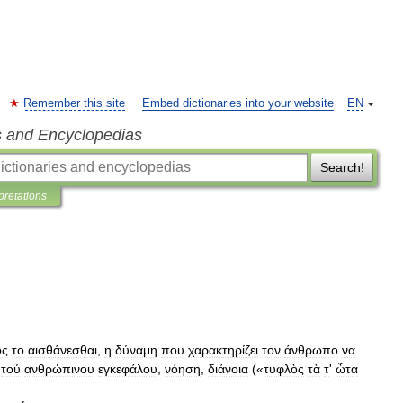
Remember this site
Embed dictionaries into your website
EN
s and Encyclopedias
Search!
pretations
ος
το
αισθάνεσθαι
,
η
δύναμη
που
χαρακτηρίζει
τον
άνθρωπο
να
τού
ανθρώπινου
εγκεφάλου
,
νόηση
,
διάνοια
(«
τυφλὸς
τὰ
τ
'
ὦτα