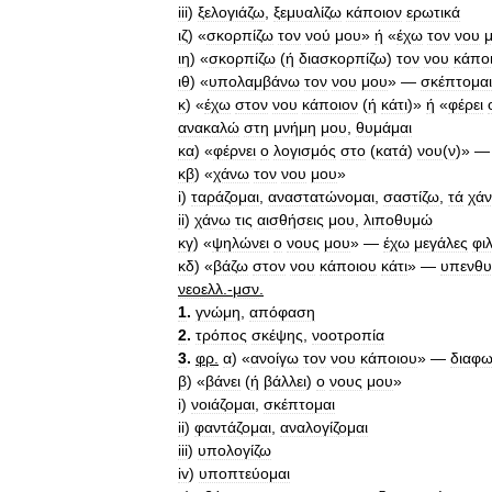
iii
)
ξελογιάζω
,
ξεμυαλίζω
κάποιον
ερωτικά
ιζ
) «
σκορπίζω
τον
νού
μου
»
ή
«
έχω
τον
νου
ιη
) «
σκορπίζω
(
ή
διασκορπίζω
)
τον
νου
κάπο
ιθ
) «
υπολαμβάνω
τον
νου
μου
» —
σκέπτομαι
κ
) «
έχω
στον
νου
κάποιον
(
ή
κάτι
)»
ή
«
φέρει
ανακαλώ
στη
μνήμη
μου
,
θυμάμαι
κα
) «
φέρνει
ο
λογισμός
στο
(
κατά
)
νου
(
ν
)» 
κβ
) «
χάνω
τον
νου
μου
»
i
)
ταράζομαι
,
αναστατώνομαι
,
σαστίζω
,
τά
χά
ii
)
χάνω
τις
αισθήσεις
μου
,
λιποθυμώ
κγ
) «
ψηλώνει
ο
νους
μου
» —
έχω
μεγάλες
φι
κδ
) «
βάζω
στον
νου
κάποιου
κάτι
» —
υπενθυ
νεοελλ
.-
μσν
.
1
.
γνώμη
,
απόφαση
2
.
τρόπος
σκέψης
,
νοοτροπία
3
.
φρ
.
α
) «
ανοίγω
τον
νου
κάποιου
» —
διαφω
β
) «
βάνει
(
ή
βάλλει
)
ο
νους
μου
»
i
)
νοιάζομαι
,
σκέπτομαι
ii
)
φαντάζομαι
,
αναλογίζομαι
iii
)
υπολογίζω
iv
)
υποπτεύομαι