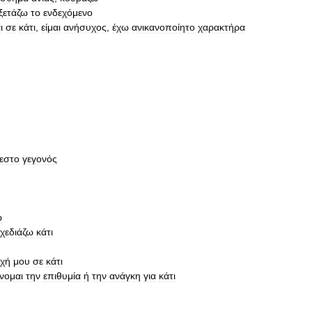
ξετάζω
το
ενδεχόμενο
ι
σε
κάτι
,
είμαι
ανήσυχος
,
έχω
ανικανοποίητο
χαρακτήρα
εστο
γεγονός
ω
χεδιάζω
κάτι
χή
μου
σε
κάτι
νομαι
την
επιθυμία
ή
την
ανάγκη
για
κάτι