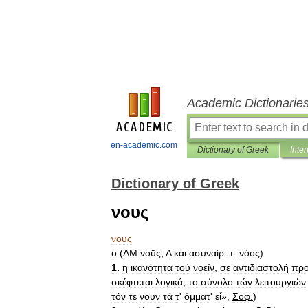
Academic Dictionarie
en-academic.com
Dictionary of Greek
Inter
Dictionary of Greek
νους
νους
ο
(
ΑΜ
νοῡς
,
Α
και
ασυναίρ
.
τ
.
νόος
)
1
.
η
ικανότητα
τού
νοείν
,
σε
αντιδιαστολή
πρ
σκέφτεται
λογικά
,
το
σύνολο
τών
λειτουργιών
τόν
τε
νοῡν
τά
τ
'
ὄμματ
'
εἶ
»,
Σοφ
.
)